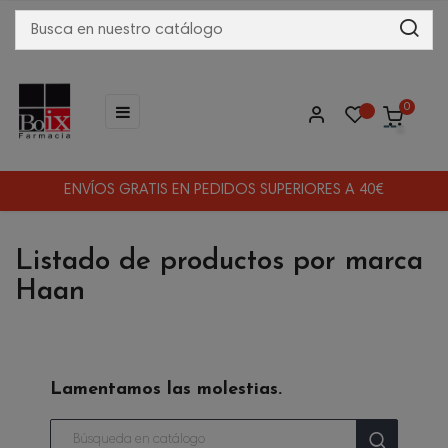
Navegación
☰
0
de
palanca
ENVÍOS GRATIS EN PEDIDOS SUPERIORES A 40€
Listado de productos por marca
Haan
Lamentamos las molestias.