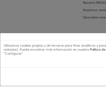
Receta PROA
Nuestros servi
Descubre nues
Utilizamos cookies propias y de terceros para fines analíticos y pa
visitadas). Puede encontrar más información en nuestra
Política de
"Configurar"
Política de 
© Powered by Farmacia Boix
Declaración