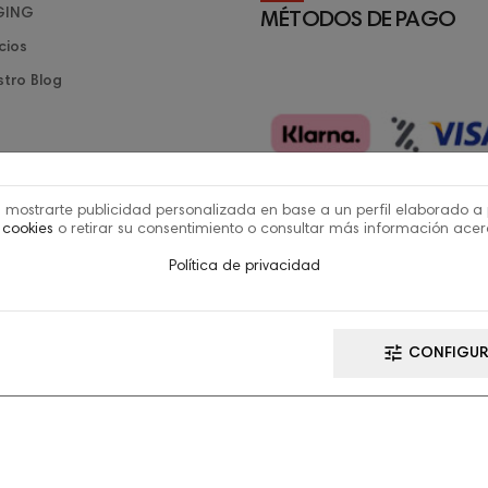
GING
MÉTODOS DE PAGO
cios
tro Blog
ra mostrarte publicidad personalizada en base a un perfil elaborado a
 cookies
o retirar su consentimiento o consultar más información ace
privacidad
Política de cookies
Términos y Condiciones
Política de privacidad
 de Accesibilidad
tune
CONFIGUR
Financiado por la Unión Europ
Sin embargo, los puntos de vist
expresadas son únicamente los
reflejan necesariamente los de
Comisión Europea. Ni la Unión 