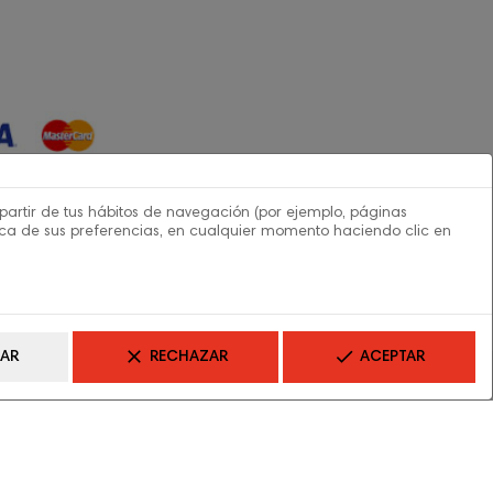
 partir de tus hábitos de navegación (por ejemplo, páginas
rca de sus preferencias, en cualquier momento haciendo clic en
clear
done
AR
RECHAZAR
ACEPTAR
ea - NextGenerationEU.
a y las opiniones
 del autor o autores y no
 la Unión Europea o la
Europea ni la Comisión