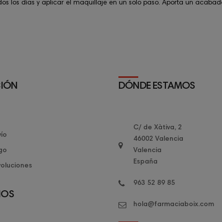
dos los días y aplicar el maquillaje en un solo paso. Aporta un acab
IÓN
DÓNDE ESTAMOS
C/ de Xàtiva, 2
ío
46002 Valencia
go
Valencia
España
oluciones
963 52 89 85
NOS
hola@farmaciaboix.com